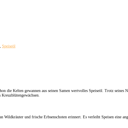
,
Speiseöl
schon die Kelten gewannen aus seinen Samen wertvolles Speiseöl. Trotz seines N
en Kreuzblütengewächsen.
 an Wildkräuter und frische Erbsenschoten erinnert. Es verleiht Speisen eine a