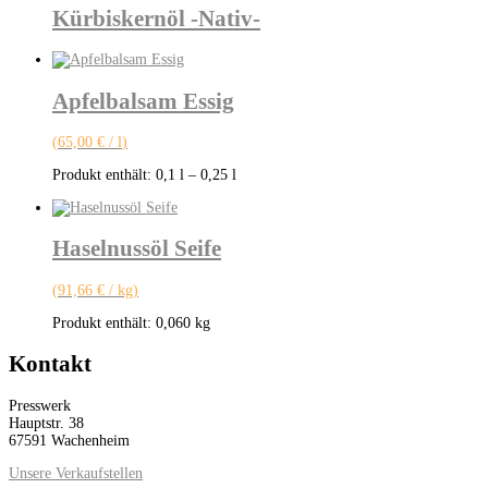
Kürbiskernöl -Nativ-
Apfelbalsam Essig
(
65,00
€
/
l
)
Produkt enthält: 0,1
l
– 0,25
l
Haselnussöl Seife
(
91,66
€
/
kg
)
Produkt enthält: 0,060
kg
Kontakt
Presswerk
Hauptstr. 38
67591 Wachenheim
Unsere Verkaufstellen