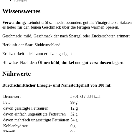
Rezepte
Wissenswertes
Verwendung:
Leindotteröl schmeckt besonders gut als Vinaigrette zu Salate
es lieber für den feinen Geschmack über die fertigen warmen Speisen.
Geschmack: mild, Geschmack der nach Spargel oder Zuckerschoten erinnert
Herkunft der Saat: Süddeutschland
Erhitzbarkeit: nicht zum erhitzen geeignet
Hinweise: Nach dem Öffnen
kühl
,
dunkel
und
gut verschlossen lagern
.
Nährwerte
Durchschnittlicher Energie- und Nährstoffgehalt von 100 ml:
Brennwert
3701 kJ / 884 kcal
Fett
99 g
davon gesättigte Fettsäuren
12 g
davon einfach ungesättigte Fettsäuren
32 g
davon mehrfach ungesättigte Fettsäuren
54 g
Kohlenhydrate
0 g
Eiweiß
0 g