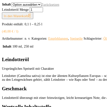
Inhalt
Zurücksetzen
Leindotteröl Menge
In den Warenkorb
Produkt enthält: 0,1
l
– 0,25
l
(
40,00
€
/
l
)
Artikelnummer:
n. v.
Kategorien:
Empfehlungen
,
Speiseöle
Schlagwörter:
Öl
Inhalt
100 ml, 250 ml
Leindotteröl
Ursprüngliches Speiseöl mit Charakter
Leindotter (Camelina sativa)
ist eine der ältesten Kulturpflanzen Europas – 
zu den Leingewächsen gehört, zählt Leindotter – wie Raps oder Senf – zu d
Geschmack
Leindotteröl überzeugt mit einer feinwürzigen, leicht kresseartigen Note, die
Wertvolle Inhaltsstoffe