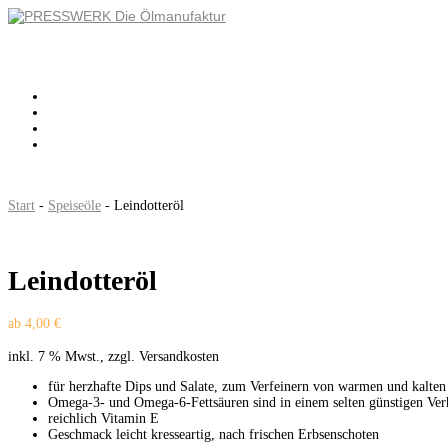
ÜBER UNS
LOHNPRESSEN
KONTAKT
SHOP
(0)
Seite wählen
Start
-
Speiseöle
- Leindotteröl
Leindotteröl
ab
4,00
€
inkl. 7 % Mwst., zzgl. Versandkosten
für herzhafte Dips und Salate, zum Verfeinern von warmen und kalte
Omega-3- und Omega-6-Fettsäuren sind in einem selten günstigen Verh
reichlich Vitamin E
Geschmack leicht kresseartig, nach frischen Erbsenschoten