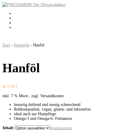
ÜBER UNS
LOHNPRESSEN
KONTAKT
SHOP
(0)
Seite wählen
Start
-
Speiseöle
- Hanföl
Hanföl
ab
6,50
€
inkl. 7 % Mwst., zzgl. Versandkosten
heuartig duftend und nussig schmeckend
Rohkostqualität, vegan, gluten- und laktosefrei
ideal auch zur Hautpflege
Omega-3 und Omega-6- Fettsäuren
Inhalt
Zurücksetzen