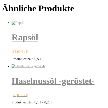
Ähnliche Produkte
Rapsöl
(
13,00
€
/
l
)
Produkt enthält: 0,5
l
Haselnussöl -geröstet-
(
70,00
€
/
l
)
Produkt enthält: 0,1
l
– 0,25
l