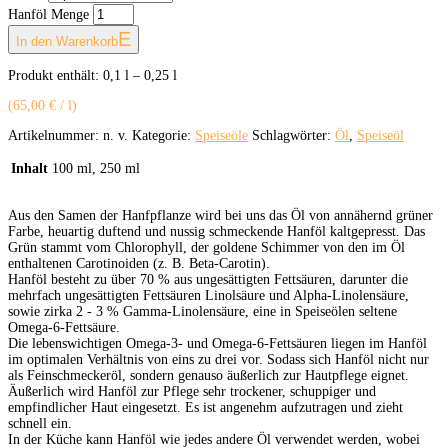
Hanföl Menge
In den Warenkorb
Produkt enthält: 0,1
l
– 0,25
l
(
65,00
€
/
l
)
Artikelnummer:
n. v.
Kategorie:
Speiseöle
Schlagwörter:
Öl
,
Speiseöl
Inhalt
100 ml, 250 ml
Aus den Samen der Hanfpflanze wird bei uns das Öl von annähernd grüner
Farbe, heuartig duftend und nussig schmeckende Hanföl kaltgepresst. Das
Grün stammt vom Chlorophyll, der goldene Schimmer von den im Öl
enthaltenen Carotinoiden (z. B. Beta-Carotin).
Hanföl besteht zu über 70 % aus ungesättigten Fettsäuren, darunter die
mehrfach ungesättigten Fettsäuren Linolsäure und Alpha-Linolensäure,
sowie zirka 2 - 3 % Gamma-Linolensäure, eine in Speiseölen seltene
Omega-6-Fettsäure.
Die lebenswichtigen Omega-3- und Omega-6-Fettsäuren liegen im Hanföl
im optimalen Verhältnis von eins zu drei vor. Sodass sich Hanföl nicht nur
als Feinschmeckeröl, sondern genauso äußerlich zur Hautpflege eignet.
Äußerlich wird Hanföl zur Pflege sehr trockener, schuppiger und
empfindlicher Haut eingesetzt. Es ist angenehm aufzutragen und zieht
schnell ein.
In der Küche kann Hanföl wie jedes andere Öl verwendet werden, wobei