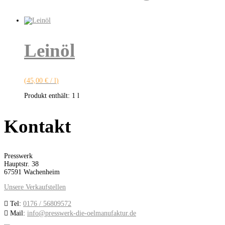
Leinöl
(
45,00
€
/
l
)
Produkt enthält: 1
l
Kontakt
Presswerk
Hauptstr. 38
67591 Wachenheim
Unsere Verkaufstellen

Tel:
0176 / 56809572

Mail:
info@presswerk-die-oelmanufaktur.de