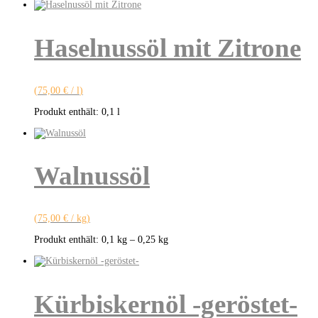
Haselnussöl mit Zitrone
(
75,00
€
/
l
)
Produkt enthält: 0,1
l
Walnussöl
(
75,00
€
/
kg
)
Produkt enthält: 0,1
kg
– 0,25
kg
Kürbiskernöl -geröstet-